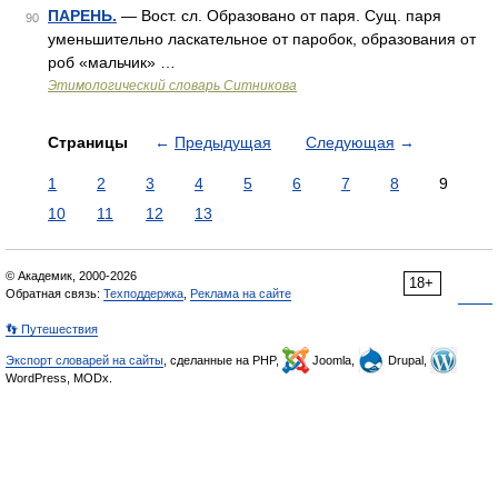
ПАРЕНЬ.
— Вост. сл. Образовано от паря. Сущ. паря
90
уменьшительно ласкательное от паробок, образования от
роб «мальчик» …
Этимологический словарь Ситникова
Страницы
←
Предыдущая
Следующая
→
1
2
3
4
5
6
7
8
9
10
11
12
13
© Академик, 2000-2026
18+
Обратная связь:
Техподдержка
,
Реклама на сайте
👣 Путешествия
Экспорт словарей на сайты
, сделанные на PHP,
Joomla,
Drupal,
WordPress, MODx.