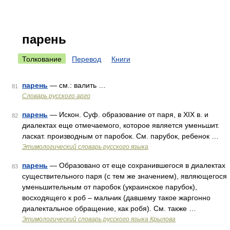
парень
Толкование
Перевод
Книги
парень
— см.: валить …
81
Словарь русского арго
парень
— Искон. Суф. образование от паря, в XIX в. и
82
диалектах еще отмечаемого, которое является уменьшит.
ласкат. производным от паробок. См. парубок, ребенок …
Этимологический словарь русского языка
парень
— Образовано от еще сохранившегося в диалектах
83
существительного паря (с тем же значением), являющегося
уменьшительным от паробок (украинское парубок),
восходящего к роб – мальчик (давшему такое жаргонно
диалектальное обращение, как робя). См. также …
Этимологический словарь русского языка Крылова