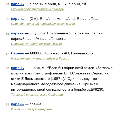
парень
— п арень, п арня, мн. ч. п арни, ей …
84
Русский орфографический словарь
парень
— (2 м), Р. па/рня; мн. па/рни, Р. парне/й …
85
Орфографический словарь русского языка
парень
— E сущ см. Приложение II па/рня мн. па/рни
86
парне/й парня/м парне/й парн …
Словарь ударений русского языка
Парень
— 688866, Корякского АО, Пенжинского …
87
Населённые пункты и индексы России
парень
— , рня, м. **Если бы парни всей земли. /Заглавие
88
и зачин всех трех строф песни В. П.Соловьева Седого на
стихи Е.Долматовского (1957 г.)/. Один из лозунгов
международного молодежного движения. Призыв к
интернациональной солидарности и борьбе за&#8230; …
Толковый словарь языка Совдепии
парень
— пранье …
89
Краткий словарь анаграмм